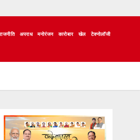
राजनीति
अपराध
मनोरंजन
कारोबार
खेल
टेक्नोलॉजी