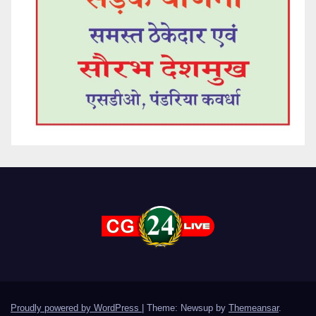
Proudly powered by WordPress
|
Theme: Newsup by
Themeansar
.