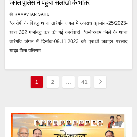
जंगल पुलिस ने पहुंचा सलाखों के भीतर
RAMAVTAR SAHU
*आरोपी के विरुद्ध थाना तारेगाँव जंगल में अपराध क्रमांक-25/2023-
धारा 302 पंजीबद्ध कर की गई कार्यवाही।*कबीरधाम जिले के थाना
तारेगाँव जंगल में दिनांक-09.11.2023 को प्रार्थी जवाहर प्रसाद
यादव पिता पतिराम…
Posts
1
2
…
41
pagination