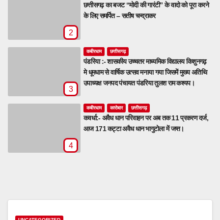
छत्तीसगढ़ का बजट “मोदी की गारंटी” के वादो को पूरा करने
के लिए समर्पित – सतीष चन्द्राकर
2
कबीरधाम
छत्तीसगढ़
पंडरिया :- शासकीय उच्चतर माध्यमिक विद्यालय किशुनगढ़
मे धूमधाम से वार्षिक उत्सव मनाया गया जिसमें मुख्य अतिथि
उपाध्यक्ष जनपद पंचायत पंडरिया तुलश राम कश्यप।
3
कबीरधाम
कारोबार
छत्तीसगढ़
कवर्धा:- अवैध धान परिवाहन पर अब तक 11 प्रकरण दर्ज,
आज 171 कट्टा अवैध धान भागुटोला में जप्त।
4
UNCATEGORIZED