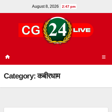
Skip
August 8, 2026
2:47 pm
to
content
Category:
कबीरधाम