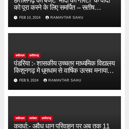
छत्तीसगढ़ का बजट “मोदी की गारंटी” के वादो
को पूरा करने के लिए समर्पित – सतीष
चन्द्राकर
FEB 10, 2024
RAMAVTAR SAHU
कबीरधाम
छत्तीसगढ़
पंडरिया :- शासकीय उच्चतर माध्यमिक विद्यालय
किशुनगढ़ मे धूमधाम से वार्षिक उत्सव मनाया
गया जिसमें मुख्य अतिथि उपाध्यक्ष जनपद
FEB 9, 2024
RAMAVTAR SAHU
पंचायत पंडरिया तुलश राम कश्यप।
कबीरधाम
कारोबार
छत्तीसगढ़
कवर्धा:- अवैध धान परिवाहन पर अब तक 11