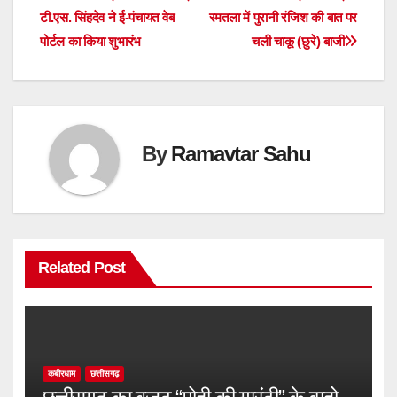
टी.एस. सिंहदेव ने ई-पंचायत वेब
रमतला में पुरानी रंजिश की बात पर
navigation
पोर्टल का किया शुभारंभ
चली चाकू (छुरे) बाजी
By
Ramavtar Sahu
Related Post
कबीरधाम
छत्तीसगढ़