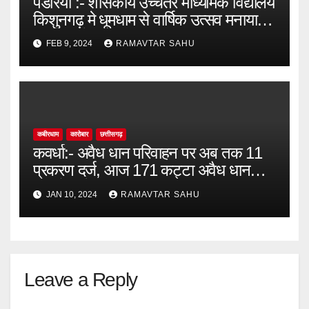
पंडरिया :- शासकीय उच्चतर माध्यमिक विद्यालय
किशुनगढ़ मे धूमधाम से वार्षिक उत्सव मनाया
गया जिसमें मुख्य अतिथि उपाध्यक्ष जनपद
FEB 9, 2024
RAMAVTAR SAHU
पंचायत पंडरिया तुलश राम कश्यप।
कबीरधाम
कारोबार
छत्तीसगढ़
कवर्धा:- अवैध धान परिवाहन पर अब तक 11
प्रकरण दर्ज, आज 171 कट्टा अवैध धान
भागुटोला में जप्त।
JAN 10, 2024
RAMAVTAR SAHU
Leave a Reply