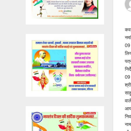
कवर
नमा
09 
लिय
पत्
निर
09 
श्र
साह
वाल
आयो
निर
नाम