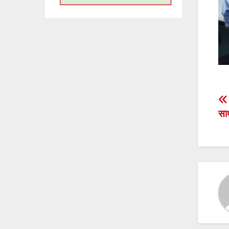
P
सा
n