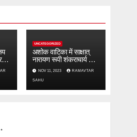
UNCATEGORIZED
जय
अशोक वाटिका में साक्षात्
र
नारायण रूपी शंकराचार्य का
दिव्य आगमन, दीपावली उत्सव
TAR
NOV 11, 2023
RAMAVTAR
में भक्ति मय रहेगा कवर्धा
SAHU
d
*