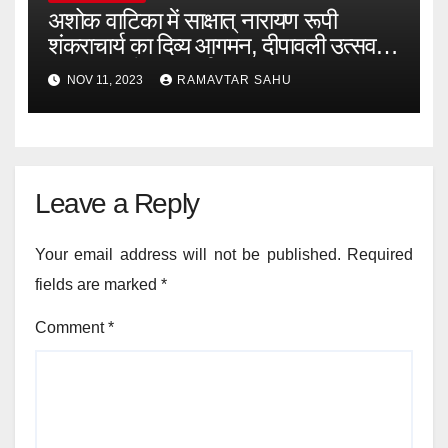
अशोक वाटिका में साक्षात् नारायण रूपी
शंकराचार्य का दिव्य आगमन, दीपावली उत्सव में
भक्ति मय रहेगा कवर्धा
NOV 11, 2023
RAMAVTAR SAHU
Leave a Reply
Your email address will not be published.
Required
fields are marked
*
Comment
*