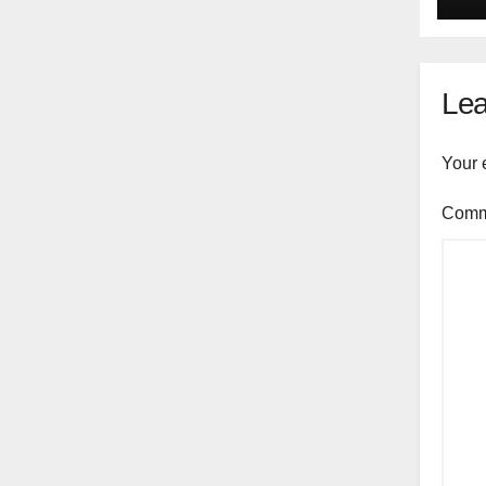
Lea
Your 
Com