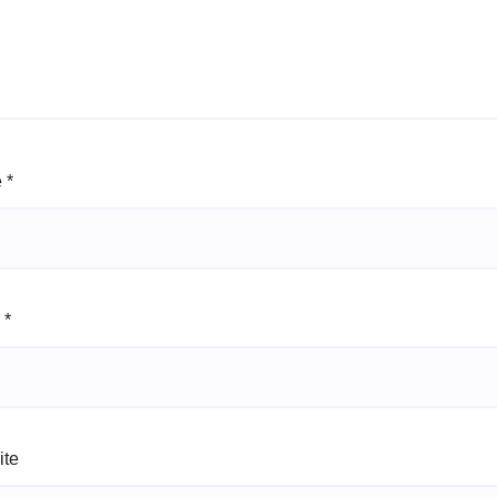
e
*
l
*
ite