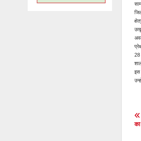
साम
जिल
क्ष
उत्
अवल
प्र
28 
शाल
इस 
उन्
P
का
n