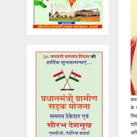
कवर
के 
निर
श्र
अधि