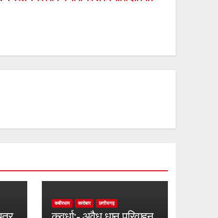
कबीरधाम
कारोबार
छत्तीसगढ़
चतर
कवर्धा:- अवैध धान परिवाहन