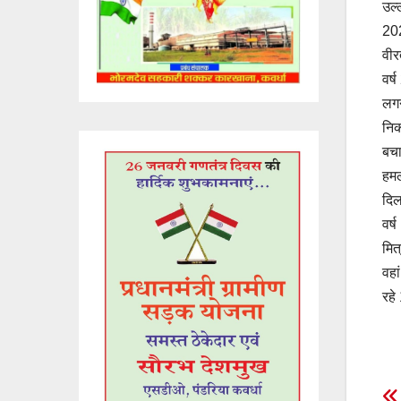
उल्
202
वीर
वर्
लगन
निक
बचा
हमल
दिल
वर्
मित
वहा
रहे