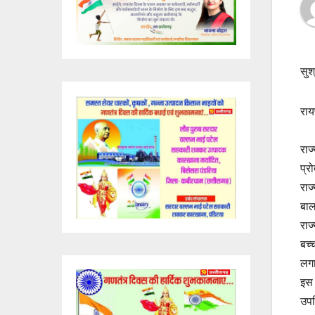
सुश
राय
राज
प्र
राज
बाल
राज
बच्
लगा
इस 
उपस