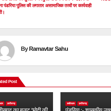
ost
ा पंडरिया पुलिस की लगातार असामाजिक तत्वों पर कार्यवाही
avigation
री।
By
Ramavtar Sahu
ated Post
धाम
छत्तीसगढ़
कबीरधाम
छत्तीसगढ़
्तीसगढ़ का बजट “मोदी की
पंडरिया :- शासकीय उच्