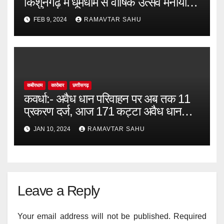
किशुनगढ़ मे धूमधाम से वार्षिक उत्सव मनाया
गया जिसमें मुख्य अतिथि उपाध्यक्ष जनपद
FEB 9, 2024
RAMAVTAR SAHU
पंचायत पंडरिया तुलश राम कश्यप।
कबीरधाम
कारोबार
छत्तीसगढ़
कवर्धा:- अवैध धान परिवाहन पर अब तक 11
प्रकरण दर्ज, आज 171 कट्टा अवैध धान
भागुटोला में जप्त।
JAN 10, 2024
RAMAVTAR SAHU
Leave a Reply
Your email address will not be published.
Required