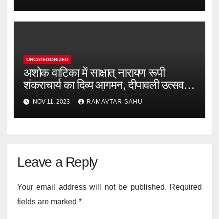
UNCATEGORIZED
अशोक वाटिका में साक्षात् नारायण रूपी
शंकराचार्य का दिव्य आगमन, दीपावली उत्सव में
भक्ति मय रहेगा कवर्धा
NOV 11, 2023
RAMAVTAR SAHU
Leave a Reply
Your email address will not be published.
Required
fields are marked
*