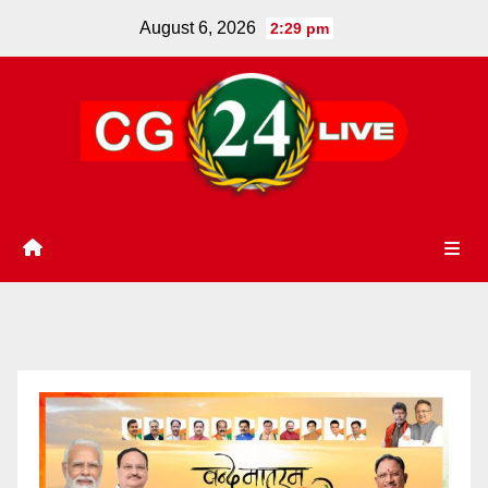
Skip
August 6, 2026
2:29 pm
to
content