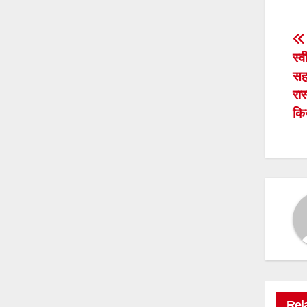
P
स्व
n
सह
रास
कि
Rel