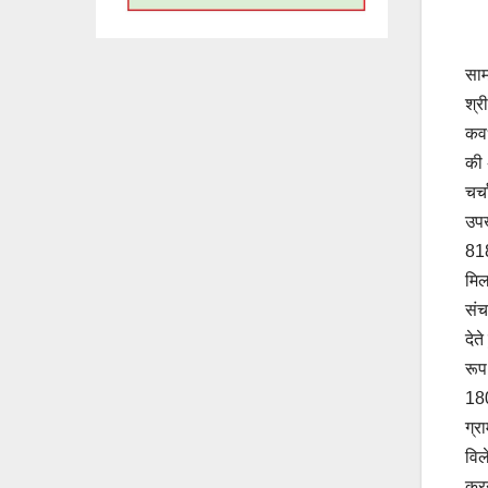
साम
श्र
कवर
की 
चर्
उपख
818
मिल
संच
देत
रूप
180
ग्र
विल
करन