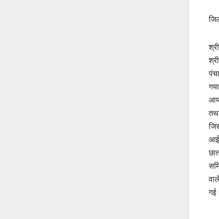
जिल
श्र
श्र
पंच
गया
आयो
तथा
जिस
आईट
छात
समि
वाल
गई