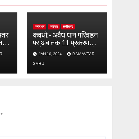
कबीरधाम
कारोबार
छत्तीसगढ़
चतर
कवर्धा:- अवैध धान परिवाहन
नगढ़
पर अब तक 11 प्रकरण
सव
दर्ज, आज 171 कट्टा अवैध
AR
JAN 10, 2024
RAMAVTAR
धान भागुटोला में जप्त।
SAHU
ाम
d
*