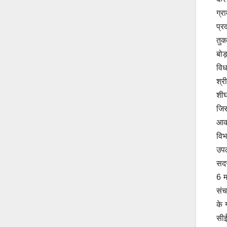
ग्र
प्र
तुक
बोड
विध
श्र
शीघ
जिस
आकर
विभ
उपल
सदस
6 म
संच
के 
सीई