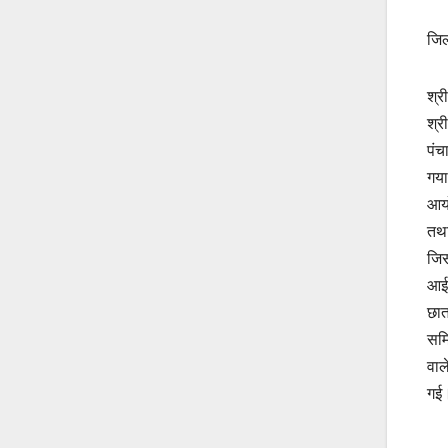
जिल
श्र
श्र
पंच
गया
आयो
तथा
जिस
आईट
छात
समि
वाल
गई