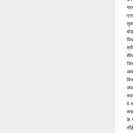
ग्र
प्र
तुक
बोड
विध
श्र
शीघ
जिस
आकर
विभ
उपल
सदस
6 म
संच
के 
सीई