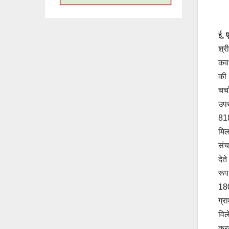
ई
, 
श्र
कवर
की 
चर्
उपख
818
मिल
संच
देत
रूप
180
ग्र
विल
करन