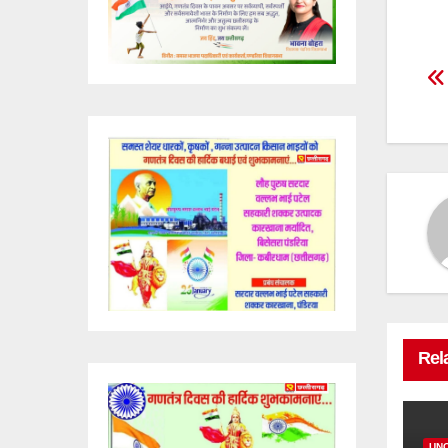
P
n
Rel
UN