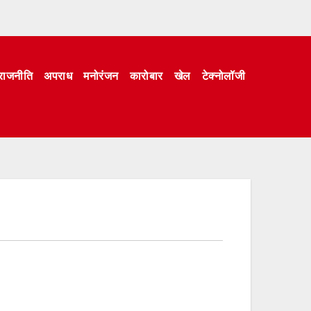
राजनीति
अपराध
मनोरंजन
कारोबार
खेल
टेक्नोलॉजी