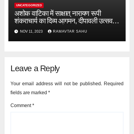
UNCATEGORIZED
अशोक वाटिका में साक्षात् नारायण रूपी
शंकराचार्य का दिव्य आगमन, दीपावली उत्सव में
भक्ति मय रहेगा कवर्धा
NOV 11, 2023
RAMAVTAR SAHU
Leave a Reply
Your email address will not be published.
Required
fields are marked
*
Comment
*