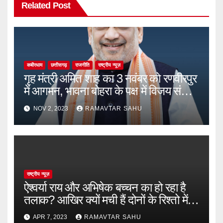
Related Post
कबीरधाम
छत्तीसगढ़
राजनीति
राष्ट्रीय न्यूज़
गृह मंत्री अमित शाह का 3 नवंबर को रणवीरपुर
में आगमन, भावना बोहरा के पक्ष में विजय संकल्प
महारैली को करेंगे संबोधित
NOV 2, 2023
RAMAVTAR SAHU
राष्ट्रीय न्यूज़
ऐश्वर्या राय और अभिषेक बच्चन का हो रहा है
तलाक? आखिर क्यों मची हैं दोनों के रिश्तो में
उथल-पुथल
APR 7, 2023
RAMAVTAR SAHU