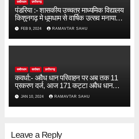
कबीरधाम
छत्तीसगढ़
पंडरिया :- शासकीय उच्चतर माध्यमिक विद्यालय
किशुनगढ़ मे धूमधाम से वार्षिक उत्सव मनाया
गया जिसमें मुख्य अतिथि उपाध्यक्ष जनपद
FEB 9, 2024
RAMAVTAR SAHU
पंचायत पंडरिया तुलश राम कश्यप।
कबीरधाम
कारोबार
छत्तीसगढ़
कवर्धा:- अवैध धान परिवाहन पर अब तक 11
प्रकरण दर्ज, आज 171 कट्टा अवैध धान
भागुटोला में जप्त।
JAN 10, 2024
RAMAVTAR SAHU
Leave a Reply