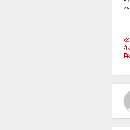
महि
अपन
P
ने
n
मिल