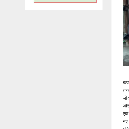
कवर
तरह
लोख
और 
एक 
नए 