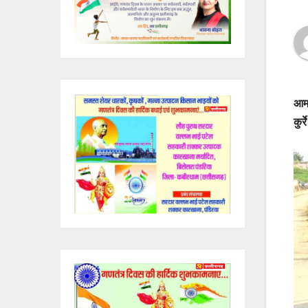
आम 
कुर्रे